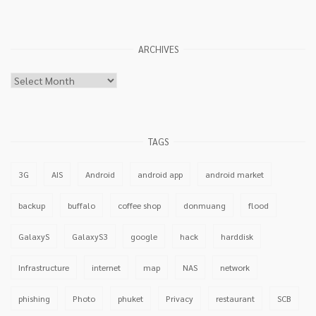
ARCHIVES
Archives
TAGS
3G
AIS
Android
android app
android market
backup
buffalo
coffee shop
donmuang
flood
GalaxyS
GalaxyS3
google
hack
harddisk
Infrastructure
internet
map
NAS
network
phishing
Photo
phuket
Privacy
restaurant
SCB