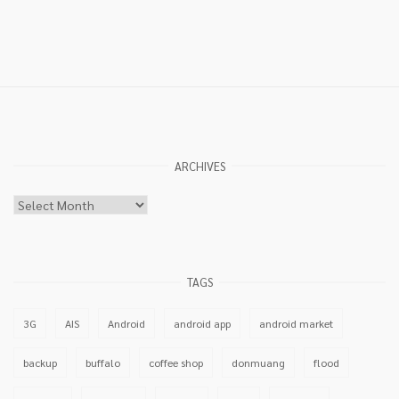
ARCHIVES
Archives
TAGS
3G
AIS
Android
android app
android market
backup
buffalo
coffee shop
donmuang
flood