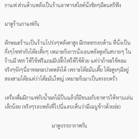
กาแฟ ส่วนด้านหลังเป็นร้านอาหารสไลต์นั่งชิลๆมีดนตรีฟัง
มาดูร้านกาแฟกัน
ลักษณะร้านเป็นร้านโปร่งๆหลังคาสูง มีกระจกรอบด้าน ที่นั่งเป็น
กึ่งๆโซฟากับโต๊ะเตี้ยๆ เหมาะกับการนั่งเอนหลังคุยกันสบายๆ ใน
ร้านมี Wifi ให้ใช้ฟรีแถมมีปลั๊กไฟให้ใช้ด้วย แต่ว่าถ้าจะใช้คอม
จริงๆจังๆนี่อาจจะจะปวดหลังได้ เพราะโต๊ะมันเตี๊ย โต๊ะสูงๆมีอยู่
สองสามโต๊ะแต่ว่าโต๊ะมันใหญ่ เหมาะกับมาเป็นครอบครัว
เครื่องดื่มมีกาแฟกับน้ำผลไม้ปั่นแล้วก็มีขนมกับอาหารให้ทานเล่น
เล็กน้อย (จริงๆรอบหลังที่ไปนี่แอบเห็นว่ามีเมนูข้าวด้วยอ่ะ)
มาดูบรรยากาศกัน