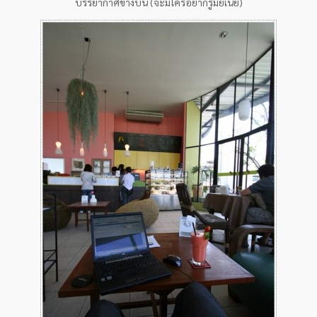
บรรยากาศข้างบน (จะมีใครอยากรู้มั๊ยเนี่ย)