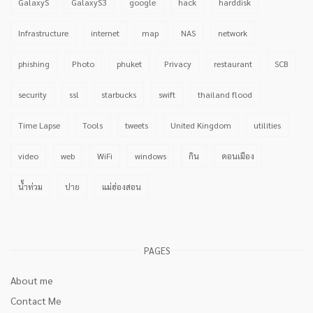
GalaxyS
GalaxyS3
google
hack
harddisk
Infrastructure
internet
map
NAS
network
phishing
Photo
phuket
Privacy
restaurant
SCB
security
ssl
starbucks
swift
thailand flood
Time Lapse
Tools
tweets
United Kingdom
utilities
video
web
WiFi
windows
กิน
ดอนเมือง
น้ำท่วม
ปาย
แม่ฮ่องสอน
PAGES
About me
Contact Me