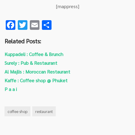
[mappress]
F
T
E
S
ac
wi
m
h
Related Posts:
e
tt
ai
ar
b
er
l
e
Kuppadeli : Coffee & Brunch
o
Surely : Pub & Restaurant
o
Al Majlis : Moroccan Restaurant
k
Kaffe : Coffee shop @ Phuket
P a a i
coffee shop
restaurant