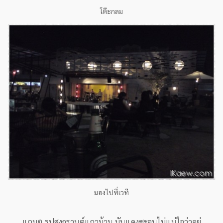
โต๊ะกลม
มองไปที่เวที
แถมๆ รูปสงกรานต์แถวบ้าน มันแดงซะจนไม่แน่ใจว่าอยู่