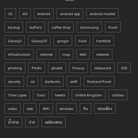
3G
AIS
Android
android app
android market
backup
buffalo
coffee shop
donmuang
flood
GalaxyS
GalaxyS3
google
hack
harddisk
Infrastructure
internet
map
NAS
network
phishing
Photo
phuket
Privacy
restaurant
SCB
security
ssl
starbucks
swift
thailand flood
Time Lapse
Tools
tweets
United Kingdom
utilities
video
web
WiFi
windows
กิน
ดอนเมือง
น้ำท่วม
ปาย
แม่ฮ่องสอน