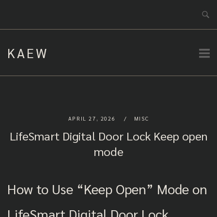
Skip
to
content
KAEW
APRIL 27, 2026
MISC
LifeSmart Digital Door Lock Keep open
mode
How to Use “Keep Open” Mode on
LifeSmart Digital Door Lock