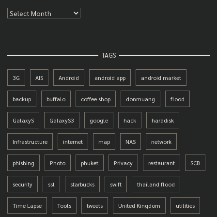
Archives
TAGS
3G
AIS
Android
android app
android market
backup
buffalo
coffee shop
donmuang
flood
GalaxyS
GalaxyS3
google
hack
harddisk
Infrastructure
internet
map
NAS
network
phishing
Photo
phuket
Privacy
restaurant
SCB
security
ssl
starbucks
swift
thailand flood
Time Lapse
Tools
tweets
United Kingdom
utilities