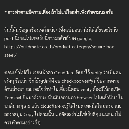
* การทำตามมีความเสี่ยง ถ้าไม่แน่ใจอย่าเพิ่งทำตามนะครับ
วันนี้ค้นข้อมูลเรื่องเหล็กกล่อง (ซึ่งแน่นอนว่าไม่ได้เกี่ยวอะไรกับ
post นี้) จนไปเจอเว็บนี้จากผลลัพธ์ของ google,
https://buildmate.co.th/product-category/square-box-
steel/
ตอนเข้าไปก็ไปเจอหน้าตา Cloudflare ที่เอาไว้ verify ว่าเป็นคน
จริงๆ รึเปล่า ซึ่งก็ยังดูปกติดี จน checkbox verify ก็ขึ้นภาพตาม
ด้านล่างมา เลยเอะใจว่าทำไมเดี๋ยวนี้ตอน verify ต้องมีให้กดเปิด
Terminal ขึ้นมาด้วยนะ นั่นมันออกนอก browser ไปเแล้วนี่นา ไม่
ปกติมากๆเลย แล้ว cloudflare จะรู้ได้ไงนะ เทคนิคใหม่หรอ เลย
ลองกดปุ่ม Copy ไปตามนั้น แต่คิดละว่าไม่ใช่เว็บดีๆแน่นอน (ไม่
ควรทำตามอย่างยิ่ง)