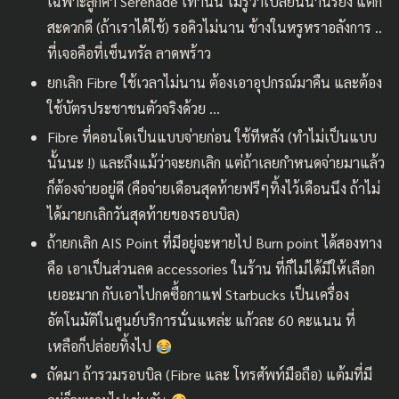
เฉพาะลูกค้า Serenade เท่านั้น ไม่รู้ว่าเปลี่ยนนานรึยัง แต่ก็
สะดวกดี (ถ้าเราได้ใช้) รอคิวไม่นาน ข้างในหรูหราอลังการ ..
ที่เจอคือที่เซ็นทรัล ลาดพร้าว
ยกเลิก Fibre ใช้เวลาไม่นาน ต้องเอาอุปกรณ์มาคืน และต้อง
ใช้บัตรประชาชนตัวจริงด้วย …
Fibre ที่คอนโดเป็นแบบจ่ายก่อน ใช้ทีหลัง (ทำไม่เป็นแบบ
นั้นนะ !) และถึงแม้ว่าจะยกเลิก แต่ถ้าเลยกำหนดจ่ายมาแล้ว
ก็ต้องจ่ายอยู่ดี (คือจ่ายเดือนสุดท้ายฟรีๆทิ้งไว้เดือนนึง ถ้าไม่
ได้มายกเลิกวันสุดท้ายของรอบบิล)
ถ้ายกเลิก AIS Point ที่มีอยู่จะหายไป Burn point ได้สองทาง
คือ เอาเป็นส่วนลด accessories ในร้าน ที่ก็ไม่ได้มีให้เลือก
เยอะมาก กับเอาไปกดซื้อกาแฟ Starbucks เป็นเครื่อง
อัตโนมัติในศูนย์บริการนั่นแหล่ะ แก้วละ 60 คะแนน ที่
เหลือก็ปล่อยทิ้งไป
ถัดมา ถ้ารวมรอบบิล (Fibre และ โทรศัพท์มือถือ) แต้มที่มี