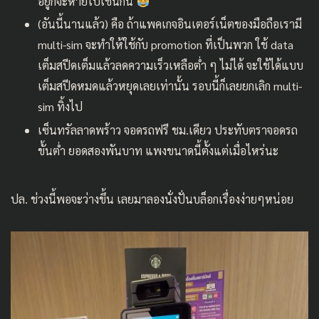
อยู่ก็จะหายไปเช่นกัน
(อันนี้นานแล้ว) คือ ถ้าแพคเกจอินเตอร์เน็ตของมือถือเรามี
multi-sim จะทำให้ใช้กับ promotion ที่เป็นพวก ใช้ data
เต็มสปีดเต็มแล้วลดความเร็วเหลือต่ำ ๆ ไม่ได้ จะใช้ได้แบบ
เต็มสปีดหมดแล้วหยุดเลยเท่านั้น รอบนี้ก็เลยยกเลิก multi-
sim ทิ้งไป
เซ็นทรัลลาดพร้าว จอดรถฟรี ชม.เดียว ประทับตราจอดรถ
ขั้นต่ำ ยอดสองพันบาท แพงขนาดนี้ตั้งแต่เมื่อไหร่นะ
ปล. ช่วงนี้พอจะว่างขึ้น เลยมาลองนั่งปั่นบล็อกเรื่องง่ายๆหน่อย