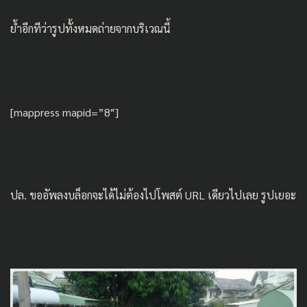
ย้ำอีกทีว่ารูปทั้งหมดถ่ายจากบริเวณนี้
[mappress mapid=”8″]
ปล. ขออัพลงบล็อกจะได้ไม่ต้องไปโพสต์ URL เดียวไปเลย รูปเยอะ