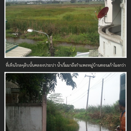
ที่เห็นไกลๆลิบนั้นคลองประปา น้ำเริ่มมาถึงกำแพงหมู่บ้านตอนเก้าโมงกว่า