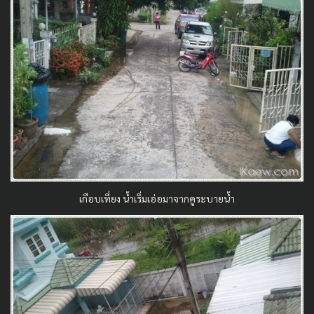
เกือบเที่ยง น้ำเริ่มเอ่อมาจากคูระบายน้ำ