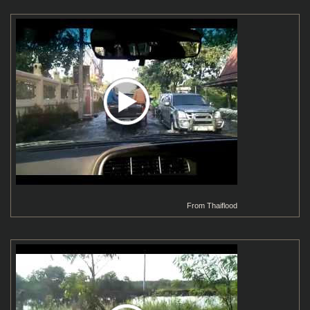
From
Thaiflood