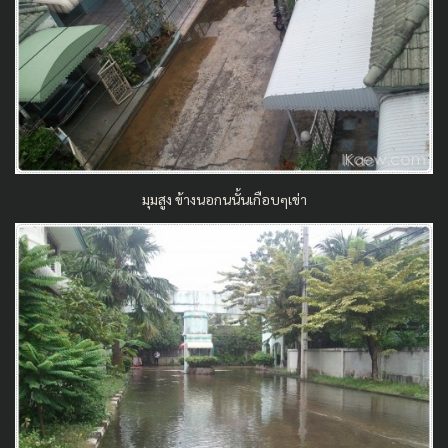
มุมสูง ข้างนอกนนั้นเกือบๆเข่า