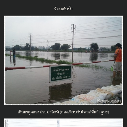
วัดระดับน้ำ
เดินมาดูคลองประปาอีกที (ลองเทียบกับโพสต์ที่แล้วดูนะ)