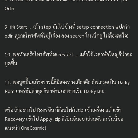
Odin
9. กด Start .. (ถ้า step มันไปข้างที่ setup connection แปลว่า
odin คุยกะโทรศัพท์ไม่รู้เรื่อง ลอง search ในเน็ตดู ไม่ต้องตกใจ)
10. พอทำเสร็จโทรศัพท์จะ restart … แล้วใช้เวลาพักใหญ่ก็น่าจะ
บูตขึ้น
11. พอบูตขึ้นแล้วคราวนี้ก็มีสองทางเลือกคือ อัพเกรดเป็น Darky
Rom เวอร์ชันล่าสุด ก็หาอ่านเอาจากเว็บ Darky เลย
หรือ ถ้าอยากไป Rom อื่น ก็ก๊อบไฟล์ .zip เข้าเครื่อง แล้วเข้า
Recovery เข้าไป Apply .zip ก็เป็นอันจบ (ส่วนตัว ณ วันนี้ขอ
แนะนำ OneCosmic)