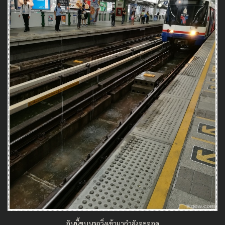
อันนี้ขบนรถวิ่งเข้ามากำลังจะจอด