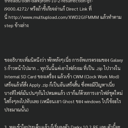
threads/odin-darkyrom-10-2-resurrection-gt-
i9000.4272/
หรือถ้าขี้เกียจอ่านก็ Direct Link ที่
นี่
http://www.multiupload.com/XWD2GIFMMM
แล้วทำตาม
step ข้างล่าง
ขออธิบายเพิ่มนิดนึงว่า พักหลังๆเนี่ย การอัพเกรดรอมของ Galaxy
S ก้าวหน้าไปมาก .. ทุกวันนี้แค่เอาไฟล์รอม ที่เป็น .zip ไปวางใน
Internal SD Card ของเครื่อง แล้วเข้า CWM (Clock Work Mod)
เสร็จแล้วก็สั่ง Apply .zip ก็เป็นอันเสร็จสิ้น ซึ่งพอมีปัญหาเนี่ย
บางทีไฟล์มันปนๆกันไปหมดแล้ว เราก็แก้ด้วยการเอาไฟล์ชุดใหม่
ใสกิ้งๆลงไปทับเลย (เหมือนเอา Ghost ของ windows ไปใช้อะไร
ประมาณนั้น)
3. พอเข้าใจประเด็นแล้ว ก็เริ่มลงตัว Darky 10.2 RE เลย ตัวนี้จะ