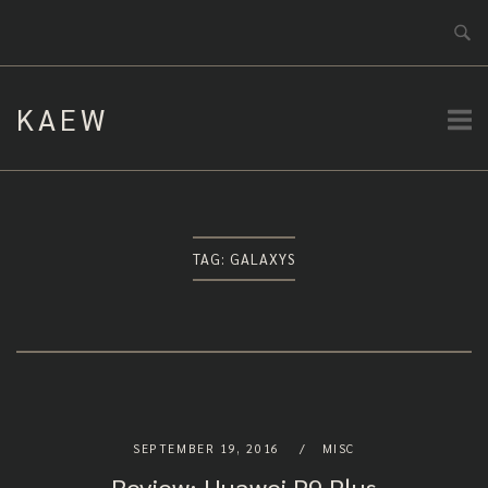
Skip
to
content
KAEW
TAG:
GALAXYS
SEPTEMBER 19, 2016
MISC
Review: Huawei P9 Plus