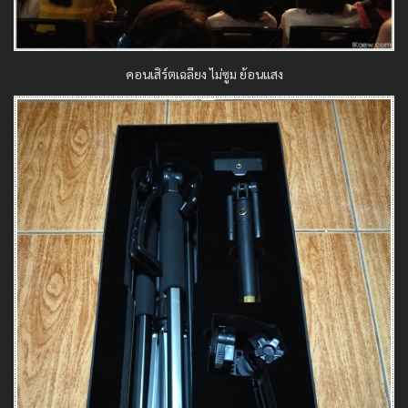
คอนเสิร์ตเฉลียง ไม่ซูม ย้อนแสง