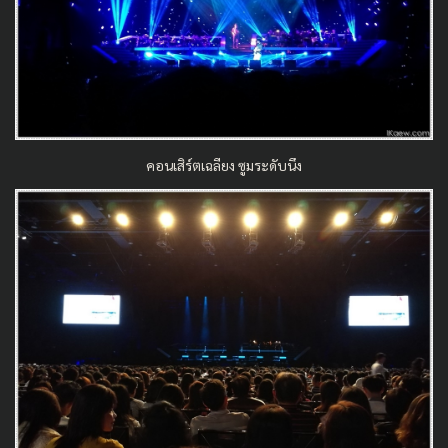
คอนเสิร์ตเฉลียง ซูมระดับนึง