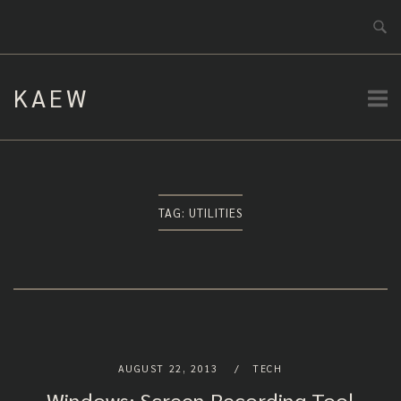
Skip
to
content
KAEW
TAG:
UTILITIES
AUGUST 22, 2013
TECH
Windows: Screen Recording Tool