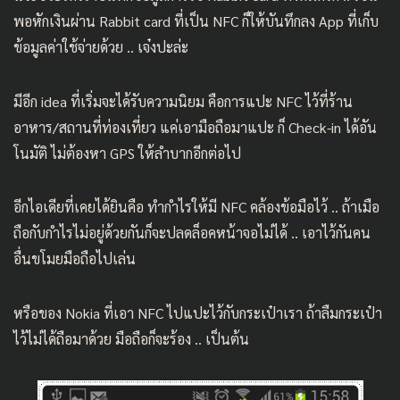
พอหักเงินผ่าน Rabbit card ที่เป็น NFC ก็ให้บันทึกลง App ที่เก็บ
ข้อมูลค่าใช้จ่ายด้วย .. เจ๋งปะล่ะ
มีอีก idea ที่เริ่มจะได้รับความนิยม คือการแปะ NFC ไว้ที่ร้าน
อาหาร/สถานที่ท่องเที่ยว แค่เอามือถือมาแปะ ก็ Check-in ได้อัน
โนมัติ ไม่ต้องหา GPS ให้ลำบากอีกต่อไป
อีกไอเดียที่เคยได้ยินคือ ทำกำไรให้มี NFC คล้องข้อมือไว้ .. ถ้าเมือ
ถือกับกำไรไม่อยู่ด้วยกันก็จะปลดล็อคหน้าจอไม่ได้ .. เอาไว้กันคน
อื่นขโมยมือถือไปเล่น
หรือของ Nokia ที่เอา NFC ไปแปะไว้กับกระเป๋าเรา ถ้าลืมกระเป๋า
ไว้ไม่ได้ถือมาด้วย มือถือก็จะร้อง .. เป็นต้น