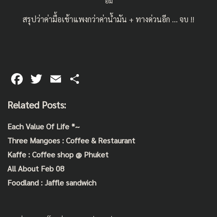
อิ่ม
สรุปว่าค่ามื้อเช้าแพงกว่าค่าน้ำมัน + ทางด่วนอีก … จบ !!
F
T
E
S
ac
wi
m
h
Related Posts:
e
tt
ai
ar
b
er
l
e
Each Value Of Life *~
o
Three Mangoes : Coffee & Restaurant
o
Kaffe : Coffee shop @ Phuket
k
All About Feb 08
Foodland : Jaffle sandwich