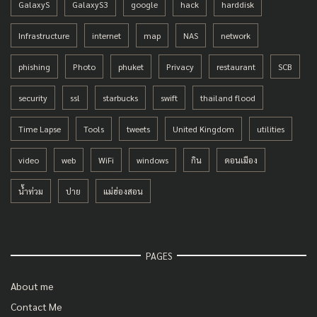
GalaxyS
GalaxyS3
google
hack
harddisk
Infrastructure
internet
map
NAS
network
phishing
Photo
phuket
Privacy
restaurant
SCB
security
ssl
starbucks
swift
thailand flood
Time Lapse
Tools
tweets
United Kingdom
utilities
video
web
WiFi
windows
กิน
ดอนเมือง
น้ำท่วม
ปาย
แม่ฮ่องสอน
PAGES
About me
Contact Me