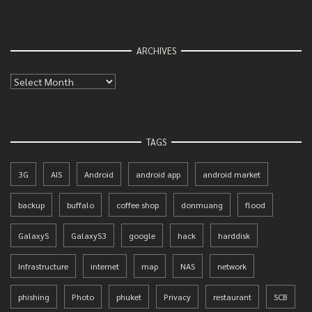
ARCHIVES
Archives
TAGS
3G
AIS
Android
android app
android market
backup
buffalo
coffee shop
donmuang
flood
GalaxyS
GalaxyS3
google
hack
harddisk
Infrastructure
internet
map
NAS
network
phishing
Photo
phuket
Privacy
restaurant
SCB