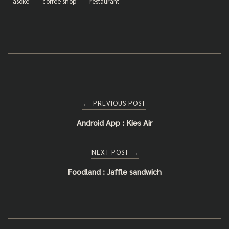
asoke
coffee shop
restaurant
Post
PREVIOUS POST
←
Android App : Kies Air
navigation
NEXT POST
→
Foodland : Jaffle sandwich