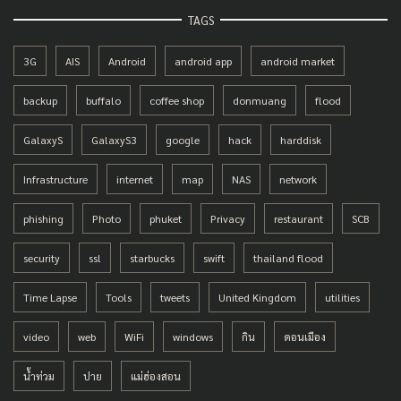
TAGS
3G
AIS
Android
android app
android market
backup
buffalo
coffee shop
donmuang
flood
GalaxyS
GalaxyS3
google
hack
harddisk
Infrastructure
internet
map
NAS
network
phishing
Photo
phuket
Privacy
restaurant
SCB
security
ssl
starbucks
swift
thailand flood
Time Lapse
Tools
tweets
United Kingdom
utilities
video
web
WiFi
windows
กิน
ดอนเมือง
น้ำท่วม
ปาย
แม่ฮ่องสอน