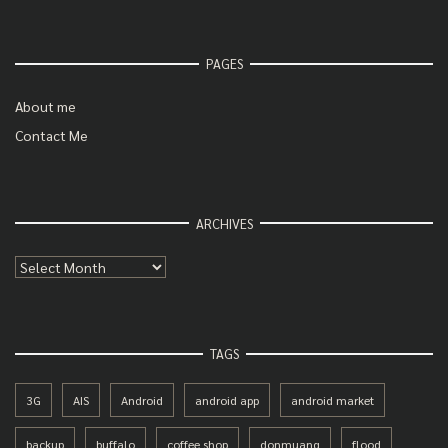
PAGES
About me
Contact Me
ARCHIVES
Archives
TAGS
3G
AIS
Android
android app
android market
backup
buffalo
coffee shop
donmuang
flood