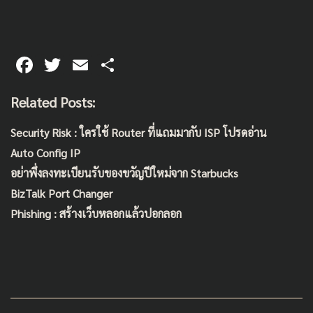
F
T
E
S
ac
wi
m
h
Related Posts:
e
tt
ai
ar
b
er
l
e
Security Risk : ใครใช้ Router ที่แถมมากับ ISP โปรดอ่าน
o
Auto Config IP
o
อย่าพึ่งลงทะเบียนรับของขวัญปีใหม่จาก Starbucks
k
BizTalk Port Changer
Phishing : สร้างเว็บหลอกแล้วปอกลอก