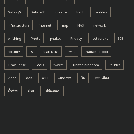
GalaxyS
GalaxyS3
google
hack
harddisk
Infrastructure
internet
map
NAS
network
phishing
Photo
phuket
Privacy
restaurant
SCB
security
ssl
starbucks
swift
thailand flood
Time Lapse
Tools
tweets
United Kingdom
utilities
video
web
WiFi
windows
กิน
ดอนเมือง
น้ำท่วม
ปาย
แม่ฮ่องสอน