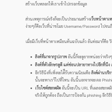
สร้างเว็บหลอกให้เราเข้าไปกรอกข้อมูล
ส่วนเหตุการณ์จริงก็จะเป็นประมาณสร้าง
เว็บหน้าตาเหม
ง่ายๆก็คือเว็บที่น่าขโมย Username/Password ไปจนถึ
เมื่อมีเว็บที่หน้าตาเหมือนต้นฉบับแล้ว อันต่อมาก็คือ 
ลิงค์ที่มาจากรูปภาพ
อันนี้ก็จะดูยากหน่อยว่าจร
ลิงค์
ที่ตัวอักษรดูดี แต่ซ่อนปลายาทางไปอีกที่นึง
อีกวิธีนึงที่เพิ่งจะได้ีรับความนิยมคือ
ลิงค์
ผ่านบริก
นั้นจะพาเรา้ไปที่ไหน อันนี้นอกจากจะเจอ Phishi
เว็บไซต์สะกดผิด
อันนี้จะเป็น URL ที่เผลอสะกด
จริงให้ถูกต้อง ถือเป็นการป้องกัน phishing อีกวิธีน