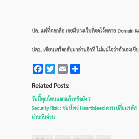
ปล. แต่ที่ตลกคือ เคยมีบางเว็บที่จดไว้หลาย Domain 
ปล2. เขียนเสร็จกลับมาอ่านอีกที ไม่แน่ใจว่าตัวเองเขียน
F
T
E
S
ac
wi
m
h
Related Posts:
e
tt
ai
ar
b
er
l
e
วันนี้คุณโดนแฮกแล้วหรือยัง ?
o
Security Risk : ช่องโหว่ Heartbleed ควรเปลี่ยนรหัส
o
ผ่านกันด่วน
k