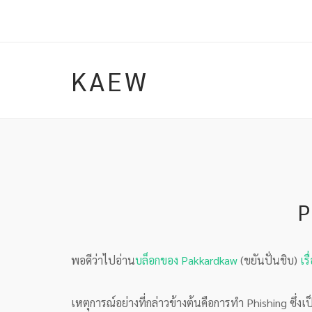
Skip
to
content
KAEW
P
พอดีว่าไปอ่าน
บล็อกของ Pakkardkaw
(ขยันปั่นชิบ)
เร
เหตุการณ์อย่างที่กล่าวข้างต้นคือการทำ Phishing ซึ่ง