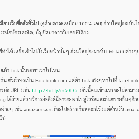
ือนเว็บชื่อดังทั่วไป
(ดูด้วยตาจะเหมือน 100% เลย) ส่วนใหญ่จะเน้นไปท
งรหัสบัตรเครดิต, บัญชีธนาคารกันเลยทีเีดียว
วิธีทำให้เหยื่อเข้าไปยังเว็บหน้านั้นๆ ส่วนใหญ่จะมากับ Link แบบต่างๆ
ิงๆแล้ว Link นั้นจะพาเราไปไหน
เช่น ตัวอักษรเป็น Facebook.com แต่ตัว Link จริงๆพาไปที่ facebook.x
ารย่อ URL
(เช่น
http://bit.ly/mA0LCq
)อันนี้คนเข้าแทบจะไม่สามารถร
ng ได้ง่ายแล้ว บริการย่อลิงค์นี่อาจจะพาไปสู่ไวรัสและอันตรายอื่นๆอี
ผิดง่ายๆ เช่น amazom.com ก็จะไปสร้างเว็บหลอกไว้ (แต่สำหรับ amaz
ึง)