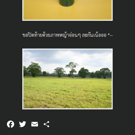
ขอปิดท้ายด้วยภาพหญ้าอ่อนๆ ละกันเน้อออ *~
F
T
E
S
ac
wi
m
h