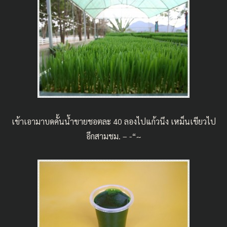
เข้าเอามาบดคั้นน้ำขายชอตละ 40 ลองไปแก้วนึง เหม็นเขียวไป
อีกสามชม. – -“~