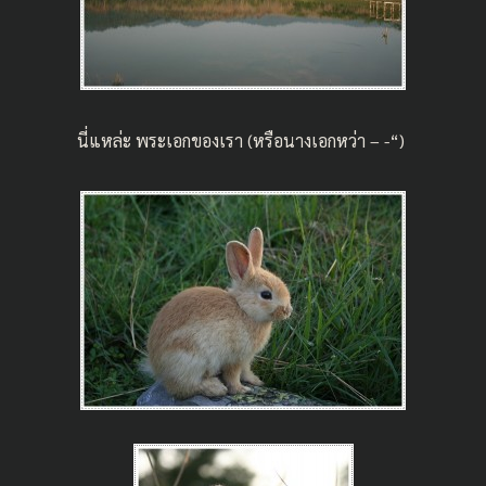
นี่แหล่ะ พระเอกของเรา (หรือนางเอกหว่า – -“)