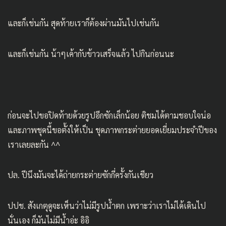
และก็เช่นกัน สุดท้ายเราก็ต้องผ่านมันไปเช่นกัน
และก็เช่นกัน น้าๆเค้ากับข้าวเสร็จแล้ว ไปกินก่อนนะ
ก่อนจะไปขอปิดท้ายด้วยรูปอีกซักเล็กน้อย ติชมได้ตามชอบใจน่อ
และภาพชุดนี้ขอตั้งให้เป็น ชุดภาพกระต่ายยอดเยี่ยมประจำปีของ
เราเลยละกัน ^^
ปล. ปีนึงมันจะได้ถ่ายกระต่ายซักกี่ครั้งกันเชียว
ปปช. สังเกตุดูจะเห็นว่าไม่มีรูปน้ำตก เพราะว่าเราไม่ได้เดินไป
นั่นเอง ก็มันไม่มีน้ำอ่ะ อิอิ