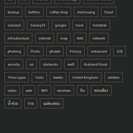
backup
buffalo
coffee shop
donmuang
flood
GalaxyS
GalaxyS3
google
hack
harddisk
Infrastructure
internet
map
NAS
network
phishing
Photo
phuket
Privacy
restaurant
SCB
security
ssl
starbucks
swift
thailand flood
Time Lapse
Tools
tweets
United Kingdom
utilities
video
web
WiFi
windows
กิน
ดอนเมือง
น้ำท่วม
ปาย
แม่ฮ่องสอน