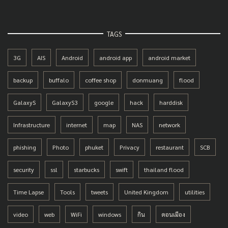
TAGS
3G
AIS
Android
android app
android market
backup
buffalo
coffee shop
donmuang
flood
GalaxyS
GalaxyS3
google
hack
harddisk
Infrastructure
internet
map
NAS
network
phishing
Photo
phuket
Privacy
restaurant
SCB
security
ssl
starbucks
swift
thailand flood
Time Lapse
Tools
tweets
United Kingdom
utilities
video
web
WiFi
windows
กิน
ดอนเมือง