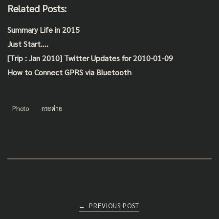
Related Posts:
e
tt
ai
ar
b
er
l
e
Summary Life in 2015
o
Just Start….
o
[Trip : Jan 2010] Twitter Updates for 2010-01-09
k
How to Connect GPRS via Bluetooth
Photo
กระต่าย
Post
PREVIOUS POST
←