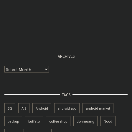
ARCHIVES
Archives
TAGS
3G
AIS
Android
android app
android market
backup
buffalo
coffee shop
donmuang
flood