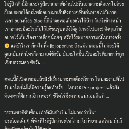
ไม่รู้สิ (คำนี้อีกแระ) รู้สึกว่าเวลาที่ผ่านไปมันเอาความคิดเราไปด้วย
ก็เลยอยากได้อะไรซักอย่างมาเก็บสิ่งต่างๆที่หล่นหายไปกับกาล
เวลา อย่างน้อย Blog นี้ก็น่าจะพอเก็บอะไรได้บ้าง วันนึงข้างหน้า
เราอาจจะมีอะไรเก็บไว้ให้ชนรุ่นหลังได้ดู (เวอร์ไปแฮะ) จิงๆแล้วก็
อยากไว้เก็บเรื่องราวเล็กๆน้อยๆ หรือไว้ระบายอารมณ์ในบางครั้ง
แต่ยังไงเราก็คงไม่ทิ้ง jipjioponline ถึงแม้ว่าตอนนี้ไม่ค่อยได้
ดูแลมันเท่าไหร่ก็ตาม แต่ซักวัน มันจะโตขึ้นเป็นอะไรที่มากกว่าลูก
เจี๊ยบธรรมดา ซักวัน …..
ตอนนี้ก็เปิดเทอมแล้วสิ มีเรื่องมากมายต้องจัดการ ไหนจะงานที่ไป
รับมาโดยไม่ได้มีความรู้จะทำเร้ย… ไหนจะ Pre-project แล้วยัง
ต้องหาที่ฝึกงานอีก เหอะๆ ชีวิตไร้ซึ่งความแน่นอนดีแท้ …
"ธรรมชาติซับซ้อนเท่าที่มันจำเป็น ไม่มากกว่านั้น"
ประโยคเดิมๆ ที่ฟังทีไรก็รู้สึกว่าอะไรก็ตาม ไม่ว่ายากแค่ไหน มันก็