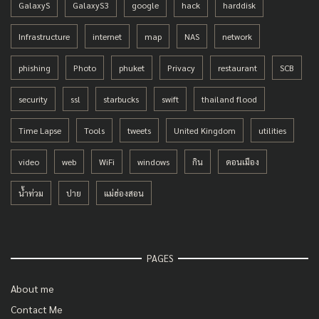
GalaxyS
GalaxyS3
google
hack
harddisk
Infrastructure
internet
map
NAS
network
phishing
Photo
phuket
Privacy
restaurant
SCB
security
ssl
starbucks
swift
thailand flood
Time Lapse
Tools
tweets
United Kingdom
utilities
video
web
WiFi
windows
กิน
ดอนเมือง
น้ำท่วม
ปาย
แม่ฮ่องสอน
PAGES
About me
Contact Me