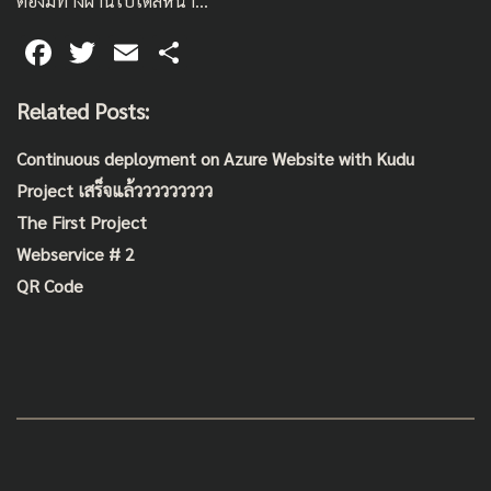
ต้องมีทางผ่านไปได้สิหน่า…
F
T
E
S
ac
wi
m
h
Related Posts:
e
tt
ai
ar
b
er
l
e
Continuous deployment on Azure Website with Kudu
o
Project เสร็จแล้ววววววววว
o
The First Project
k
Webservice # 2
QR Code