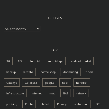
ARCHIVES
Archives
TAGS
3G
AIS
Android
android app
android market
backup
buffalo
coffee shop
donmuang
flood
GalaxyS
GalaxyS3
google
hack
harddisk
Infrastructure
internet
map
NAS
network
phishing
Photo
phuket
Privacy
restaurant
SCB