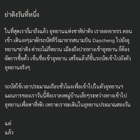
ย่าติงวันที่หนึ่ง
ในที่สุดเราก็มาถึงแล้ว อุทยานแห่งชาติย่าติง เราออกจากรร.ตอน
เช้า เดินงงๆมาดักรถบัสที่วิ่งมาจากสนามบิน Daocheng ไปยังอุ
ทยานฯย่าติง ค่ารถไม่กี่หยวน เมืองถึงปากทางเข้าอุทยาน ก็ต้อง
จัดการซื้อตั๋ว เซ็นชื่อเข้าอุทยาน เสร็จแล้วก็ขึ้นรถบัสเข้าไปยังตัว
อุทยานจริงๆ
รถบัสใช้เวลาประมาณเกือบชั่วโมงเพื่อเข้าไปในตัวอุทยานฯ
แผนการของเราวันนี้คือเราลงหมู่บ้านเล็กๆระหว่างทางเข้าไป
อุทยานเพื่อหาที่พัก เพราะเราจะเดินในอุทยานประมาณสองวัน
แต่
แล้ว