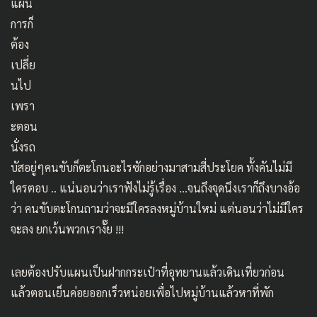
แผน
การก็
ต้อง
เปลี่ย
นไป
เพรา
ะตอน
นั่งรถ
บัสอยู่ๆคนขับก็ตะโกนอะไรซักอย่างมาสามสี่ประโยค ทั้งคันไม่มี
ใครตอบ .. แน่นอนว่าเราฟังไม่รู้เรื่อง …จนถึงจุดนึงเราก็ถึงบางอ้อ
ว่า คนขับตะโกนถามว่าจะมีใครลงหมู่บ้านใหม่ แต่นอนว่าไม่มีใคร
จะลง ยกเว้นพวกเรางั๊ย !!!
เลยต้องปรับแผนเป็นฝากกระเป๋าที่อุทยานแล้วเดินเที่ยวก่อน
แล้วตอนเย็นค่อยออกเร็วหน่อยเพื่อไปหมู่บ้านแล้วหาที่พัก