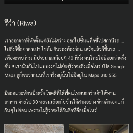
รีว่า (Riwa)
เราออกจากที่พักตั้งแต่ยังไม่สว่าง ออกไปขึ้นแท็กซี่ไปสถานีรถ …
ไปถึงก็ซื้อซาลาเปา ไข่ต้ม กินรองท้องก่อน เสร็จแล้วก็ขึ้นรถ …
เพื่อจะพบว่ารถมีประมาณเกือบๆ 40 ที่นั่ง คนไทยไม่น้อยกว่าครึ่ง
คัน !! เรานั่นกันไปแบบงงๆไม่ค่อยรู้ว่าจะถึงเมื่อไหร่ เปิด Google
Maps ดูก็พบว่าถนนที่เราวิ่งอยู่นั้นไม่มีอยู่ใน Maps เลย 555
มีจอดแวะพักหนึ่งครั้ง โชคดีที่ได้พี่คนไทยบอกว่าเค้าให้ทาน
อาหาร จ่ายไป 30 หยวนเลือกกับข้าวได้สามอย่าง ข้าวตักเอง .. ก็
กินๆไปก่อน เพราะไม่รู้ว่าจะได้กินอีกทีคือเมื่อไหร่