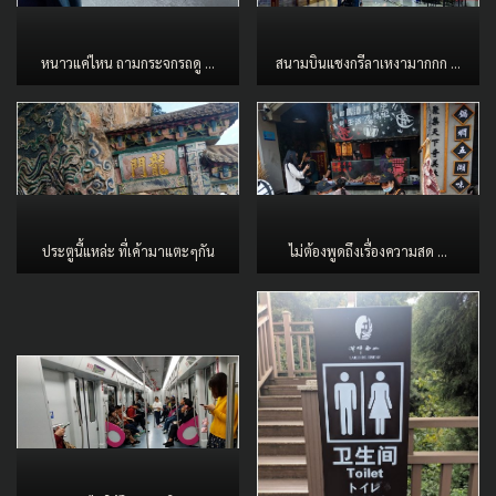
หนาวแค่ไหน ถามกระจกรถดู …
สนามบินแชงกรีลาเหงามากกก …
ประตูนี้แหล่ะ ที่เค้ามาแตะๆกัน
ไม่ต้องพูดถึงเรื่องความสด …