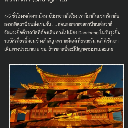
4-5 ชั่วโมงหลังจากนั่งรถบัสมาจากลี่เจียง เราก็มาถึงแชงกรีลากัน
ลงรถที่สถานีขนส่งเช่นกัน …. ก่อนออกจากจสถานีขนส่งเราก็
จัดแจงซื้อตั๋วรถบัสที่ต้องเดินทางไปเมือง Daocheng ในวันรุ่งขึ้น
รถบัสเที่ยวนี้ค่อนข้างสำคัญ เพราะมีแค่เที่ยวละวัน แล้วใช้เวลา
เดินทางประมาณ 8 ชม. ถ้าพลาดนี่จะมีปัญาตามมาเยอะเลย