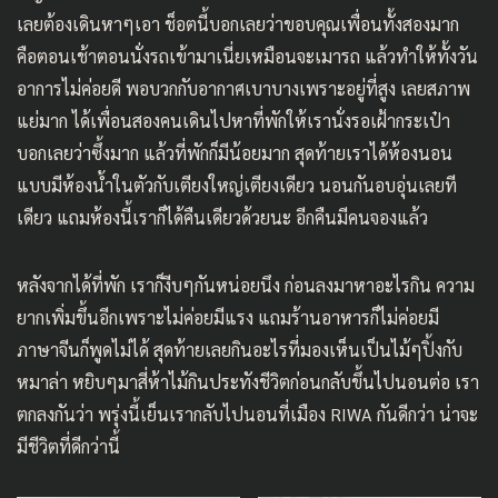
เลยต้องเดินหาๆเอา ช็อตนี้บอกเลยว่าขอบคุณเพื่อนทั้งสองมาก
คือตอนเช้าตอนนั่งรถเข้ามาเนี่ยเหมือนจะเมารถ แล้วทำให้ทั้งวัน
อาการไม่ค่อยดี พอบวกกับอากาศเบาบางเพราะอยู่ที่สูง เลยสภาพ
แย่มาก ได้เพื่อนสองคนเดินไปหาที่พักให้เรานั่งรอเฝ้ากระเป๋า
บอกเลยว่าซึ้งมาก แล้วที่พักก็มีน้อยมาก สุดท้ายเราได้ห้องนอน
แบบมีห้องน้ำในตัวกับเตียงใหญ่เตียงเดียว นอนกันอบอุ่นเลยที
เดียว แถมห้องนี้เราก็ได้คืนเดียวด้วยนะ อีกคืนมีคนจองแล้ว
หลังจากได้ที่พัก เราก็งีบๆกันหน่อยนึง ก่อนลงมาหาอะไรกิน ความ
ยากเพิ่มขึ้นอีกเพราะไม่ค่อยมีแรง แถมร้านอาหารก็ไม่ค่อยมี
ภาษาจีนก็พูดไม่ได้ สุดท้ายเลยกินอะไรที่มองเห็นเป็นไม้ๆปิ้งกับ
หมาล่า หยิบๆมาสี่ห้าไม้กินประทังชีวิตก่อนกลับขึ้นไปนอนต่อ เรา
ตกลงกันว่า พรุ่งนี้เย็นเรากลับไปนอนที่เมือง RIWA กันดีกว่า น่าจะ
มีชีวิตที่ดีกว่านี้