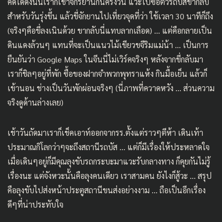
คิดได้ดังนั้นเราก็เช่าจักรยานกันครึ่งวัน แวะไปซื้อตั๋วรถบัสขากลับ
สำหรับวันรุ่งขึ้น แล้วขี่จักยานไปเที่ยวจุดที่ว่า ใช้เวลา 30 นาทีก็ถึง
(จริงๆคือขี่ลงเนินด้วย ขากลับนี่แทบลากเลือด) … แต่คือกลายเป็น
ดินแดงล้วนๆ แทนที่จะเป็นแนวไม้เขียวขจีริมแม่น้า … เป็นการ
ยืนยันว่า Google Maps ในจีนนี่ไม่เวิร์คจริงๆ หลังจากขี่กลับมา
เราก็ชิลๆอยู่ที่พัก ซื้อของฝากจำพวกพุทราแห้ง กินมื้อเย็น แล้วก็
เข้านอน ช่างเป็นวันพักผ่อนจริงๆ (
นี่ภาพที่ควาดหวัง
… ส่วนความ
จริงดูด้านล่างเลย)
เช้าวันถัดมาเราก็เช็คเอาท์ออกจากรร.ตั้งแต่ราวๆตีห้า เดินเท้า
ประมาณกิโลกว่าๆจะถึงสถานีรถบัส … แต่ก็มีเรื่องให้ประหลาดใจ
เมื่อเดินๆอยู่ก็มีคุณลุงขับรถกระบะมาแวะรับกลางทาง ก็คุยกันไม่รู้
เรื่องนะ แต่จังหวะนั้นคือลุงคนเดียว เราสามคน ยังไงก็สู้วะ … สรุป
คือลุงขับไปส่งหน้าประตูสถานีขนส่งอย่างงาม … ถือเป็นอีกเรื่อง
ดีๆที่น่าประทับใจ