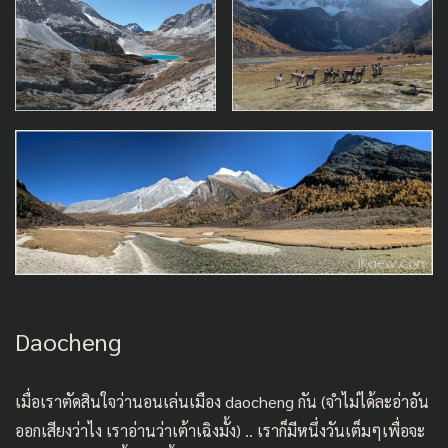
Daocheng
เมื่อเราตัดสินใจว่านอนเล่นเมือง daocheng กัน (จำไม่ได้ละอ่าอัน
ออกเสียงว่าไง เราอ่านว่าเต้าเฉิงมั้ง) .. เราก็มีหนึ่งวันเต็มๆเพื่อจะ