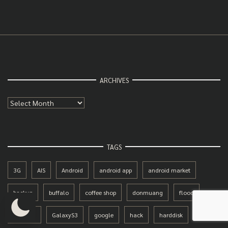
ARCHIVES
Archives
TAGS
3G
AIS
Android
android app
android market
backup
buffalo
coffee shop
donmuang
flood
GalaxyS
GalaxyS3
google
hack
harddisk