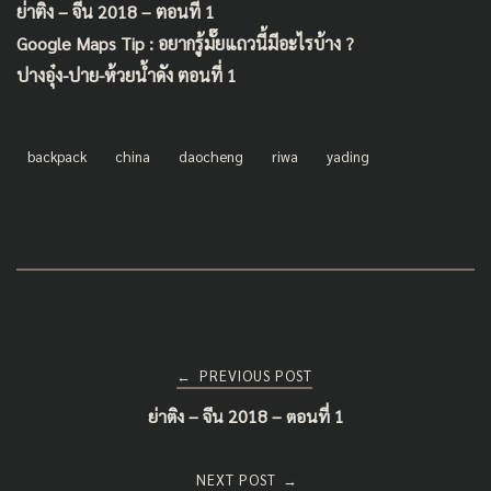
b
er
l
e
ย่าติง – จีน 2018 – ตอนที่ 1
o
Google Maps Tip : อยากรู้มั๊ยแถวนี้มีอะไรบ้าง ?
o
ปางอุ๋ง-ปาย-ห้วยน้ำดัง ตอนที่ 1
k
backpack
china
daocheng
riwa
yading
Post
PREVIOUS POST
←
ย่าติง – จีน 2018 – ตอนที่ 1
navigation
NEXT POST
→