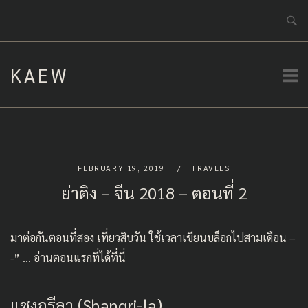
Skip
to
content
KAEW
FEBRUARY 19, 2019
TRAVELS
ย่าติง – จีน 2018 – ตอนที่ 2
มาต่อกันตอนที่สอง เที่ยวสิบวัน ใช้เวลาเขียนบล็อกไปสามเดือน –
-” …
อ่านตอนแรกที่ได้ที่นี่
แชงกรีลา (Shangri-la)