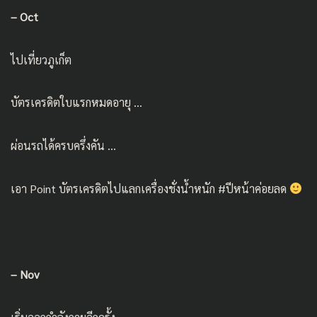
– Oct
ไปเที่ยวภูเก็ต
บัตรเครดิตใบแรกหมดอายุ …
ผ่อนรถได้ครบครึ่งคัน …
เอา Point บัตรเครดิตไปแลกเครื่องชั่งน้ำหนัก #ปีหน้าค่อยลด
– Nov