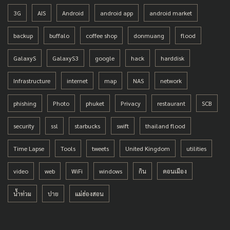
3G
AIS
Android
android app
android market
backup
buffalo
coffee shop
donmuang
flood
GalaxyS
GalaxyS3
google
hack
harddisk
Infrastructure
internet
map
NAS
network
phishing
Photo
phuket
Privacy
restaurant
SCB
security
ssl
starbucks
swift
thailand flood
Time Lapse
Tools
tweets
United Kingdom
utilities
video
web
WiFi
windows
กิน
ดอนเมือง
น้ำท่วม
ปาย
แม่ฮ่องสอน