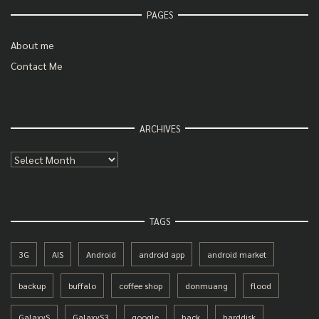
PAGES
About me
Contact Me
ARCHIVES
Archives
TAGS
3G
AIS
Android
android app
android market
backup
buffalo
coffee shop
donmuang
flood
GalaxyS
GalaxyS3
google
hack
harddisk