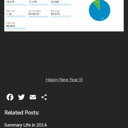
Happy New Year !!!
F
T
E
S
ac
wi
m
h
Related Posts:
e
tt
ai
ar
b
er
l
e
Summary Life in 2014