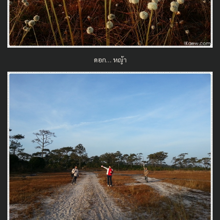
ดอก… หญ้า