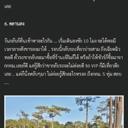
เลย
6. คลานลง
วันกลับก็ตื่นเช้าหาอะไรกิน … เริ่มเดินลงซัก 10 โมง จะได้พอมี
เวลาลากสังขารลงมาได้ .. รอบนี้กลับรถเที่ยวบ่ายสาม ถึงเฉียดฉิว
พอดี ตั๋วรถขากลับจะมาซื้อที่ร้านเจ๊กิมก็ได้ หรือถ้าให้ชัวร์ก็ซื้อมาจา
กกทม.เลยก็ดี แต่รู้สึกว่าขากลับรถจะไม่ค่อยดี รถ VIP ก็มีเที่ยวดึก
เลย .. แต่ก็นั่งหลับๆมา ไม่ค่อยรู้สึกอะไรหรอก ถึงกทม. 5 ทุ่ม สลบ
….