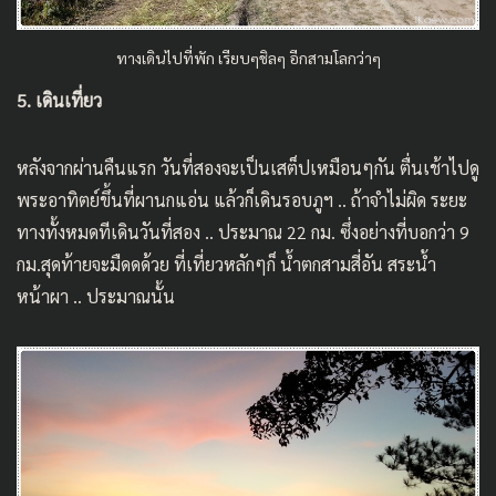
ทางเดินไปที่พัก เรียบๆชิลๆ อีกสามโลกว่าๆ
5. เดินเที่ยว
หลังจากผ่านคืนแรก วันที่สองจะเป็นเสต็ปเหมือนๆกัน ตื่นเช้าไปดู
พระอาทิตย์ขึ้นที่ผานกแอ่น แล้วก็เดินรอบภูฯ .. ถ้าจำไม่ผิด ระยะ
ทางทั้งหมดทีเดินวันที่สอง .. ประมาณ 22 กม. ซึ่งอย่างที่บอกว่า 9
กม.สุดท้ายจะมืดดด้วย ที่เที่ยวหลักๆก็ น้ำตกสามสี่อัน สระน้ำ
หน้าผา .. ประมาณนั้น