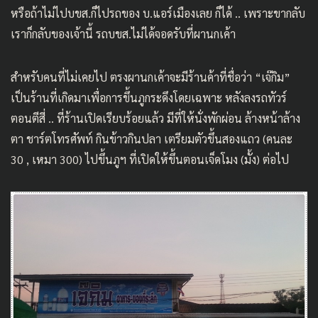
หรือถ้าไม่ไปบขส.ก็ไปรถของ บ.แอร์เมืองเลย ก็ได้ .. เพราะขากลับ
เราก็กลับของเจ้านี้ รถบขส.ไม่ได้จอดรับที่ผานกเค้า
สำหรับคนที่ไม่เคยไป ตรงผานกเค้าจะมีร้านค้าที่ชื่อว่า “เจ๊กิม”
เป็นร้านที่เกิดมาเพื่อการขึ้นภูกระดึงโดยเฉพาะ หลังลงรถทัวร์
ตอนตีสี่ .. ที่ร้านเปิดเรียบร้อยแล้ว มีที่ให้นั่งพักผ่อน ล้างหน้าล้าง
ตา ชาร์ตโทรศัพท์ กินข้าวกินปลา เตรียมตัวขึ้นสองแถว (คนละ
30 , เหมา 300) ไปขึ้นภูฯ ที่เปิดให้ขึ้นตอนเจ็ดโมง (มั้ง) ต่อไป