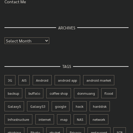
Contact Me
ARCHIVES
Archives
TAGS
3G
AIS
Android
android app
android market
backup
buffalo
coffee shop
donmuang
flood
GalaxyS
GalaxyS3
google
hack
harddisk
Infrastructure
internet
map
NAS
network
phishing
Photo
phuket
Privacy
restaurant
SCB