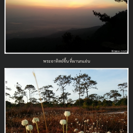
พระอาทิตย์ขึ้น ที่ผานกแอ่น