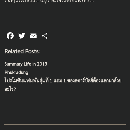
F
T
E
S
ac
wi
m
h
Related Posts:
e
tt
ai
ar
b
er
l
e
Summary Life in 2013
o
Phukradung
o
โปรโมชันแฟนพันธุ์แท้ 1 แถม 1 ของสตาร์บัคส์ต้องแลกมาด้วย
k
อะไร?