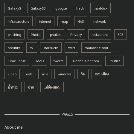
GalaxyS
GalaxyS3
google
hack
harddisk
Infrastructure
internet
map
NAS
network
phishing
Photo
phuket
Privacy
restaurant
SCB
security
ssl
starbucks
swift
thailand flood
Time Lapse
Tools
tweets
United Kingdom
utilities
video
web
WiFi
windows
กิน
ดอนเมือง
น้ำท่วม
ปาย
แม่ฮ่องสอน
PAGES
About me