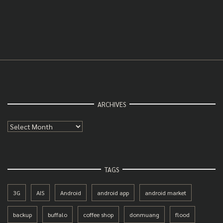
ARCHIVES
Archives
TAGS
3G
AIS
Android
android app
android market
backup
buffalo
coffee shop
donmuang
flood