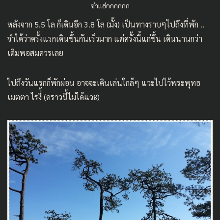
ซำแฮ่กกกกกก
หลังจาก 5.5 โล ก็เดินอีก 3.8 โล (มั้ง) เป็นทางราบๆไปถึงที่พัก ..
จำได้ว่าครั้งแรกเดินขึ้นกันเร็วมาก แต่ครั้งนี้แก่ขึ้น เดินนานกว่า
เดิมพอสมควรเลย
ไปถึงวันแรกก็พักผ่อน อาจจะเดินเล่นใกล้ๆ แวะไปไว้พระพุทธ
เมตตา ไรงี่้ (คราวนี้ไม่ได้แวะ)