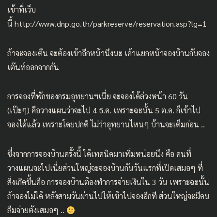
เข้าที่เว็บ
นี้
http://www.dnp.go.th/parkreserve/reservation.asp?lg=1
ถ้าจะจองเต๊น จะต้องเข้าอีกหน้านึงนะ เค้าแยกหน้าจองบ้านกับจอง
เต๊นท์ออกจากกัน
การจองที่พักของกรมอุทยานฯเนี่ย จะจองได้ล่วงหน้า 60 วัน
(เป๊ะๆ) คือวางแผนว่าจะไป 4 ธ.ค. เพราะฉะนั้น 5 ต.ค. ก็เข้าไป
จองได้แล้ว เพราะโดยปกติ ไม่ว่าอุทยานไหนๆ บ้านจะเต็มก่อน ..
ซึ่งจากการจองบ้านครั้งนี้ ได้เทคนิคมาเพิ่มหน่อยนึง คือ คนที่
วางแผนจะไปเนี่ยส่วนใหญ่จะจองบ้านกันวันแรกที่เปิดเสมอๆ ที่
สิ่งเกิดขึ้นคือ การจองบ้านต้องทำการจ่ายเงินใน 3 วัน เพราะฉะนั้น
ถ้าจองไม่ได้ หลังสามวันผ่านไปให้เข้าไปจองอีกที ส่วนใหญ่จะมีคน
ลืมจ่ายตังเสมอๆ ..