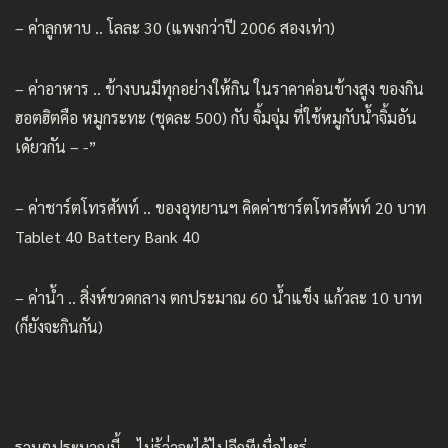
– ค่าลูกหาบ .. โลละ 30 (แพงกว่าปี 2006 สองเท่า)
– ค่าอาหาร .. ข้างบนมีทุกอย่างให้กิน ในราคาค่อนข้างสูง ของกิน
ฮอตฮิตคือ หมูกระทะ (ชุดละ 500) กับ จิ้มจุ่ม ที่ใช้หมูกับน้ำจิ้มอัน
เดัยวกัน – -”
– ค่าชาร์ตโทรศัพท์ .. ของอุทยานฯ คิดค่าชาร์ตโทรศัพท์ 20 บาท
Tablet 40 Battery Bank 40
– ค่าน้ำ .. สิ่งห์ขวดกลาง ตกประมาณ 60 น้ำแข็ง แก้วละ 10 บาท
(ก็ยังจะกินกัน)
รวมๆประมาณนี้ .. ไม่รู้ว่่าจะได้ไปอีกทีเมื่อไหร่ …