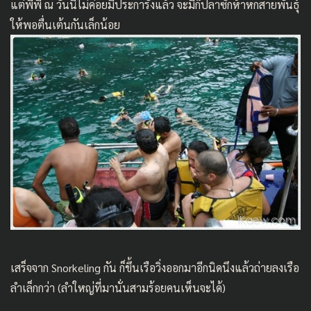
แต่พีพี ณ วันนี้ไม่ค่อยมีประการังแล้ว จะมีก็ปลาซักห้าหกสายพันธุ์
ให้พอตื่นเต้นกันเล็กน้อย
เสร็จจาก Snorkeling กัน ก็ขึ้นเรือวิ่งออกมาอีกนิดนึงแล้วถ่ายลงเรือ
ลำเล็กกว่า (ลำใหญ่ที่มานั่นสามร้อยคนเห็นจะได้)