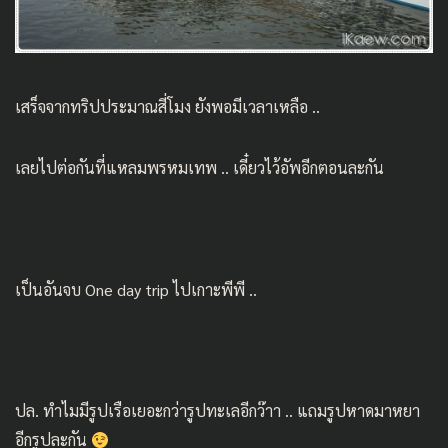
เสร็จจากทริปประมาณสี่โมง ยังพอมีเวลาเหลือ ..
เลยไปต่อกันที่แหลมพรหมเทพ .. เดี๋ยวไว้อัพอีกตอนละกัน
เป็นอันจบ One day trip ไปเกาะพีพี ..
ปล. ทำไมมีรูปเรือเยอะกว่ารูปทะเลอีกว๊าา .. แถมรูปหาดมาหยา
อีกรูปละกัน