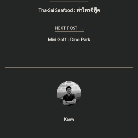
Tha-Sai Seafood : ท่าไทรซีฟู๊ด
navigation
NEXT POST
→
Mini Golf : Dino Park
Kaew