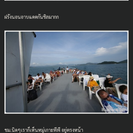
ฝรังนอนอาบแดดกันชิลมากก
ชม.นิดๆเราก็เห็นหมู่เกาะพีพี อยู่ตรงหน้า