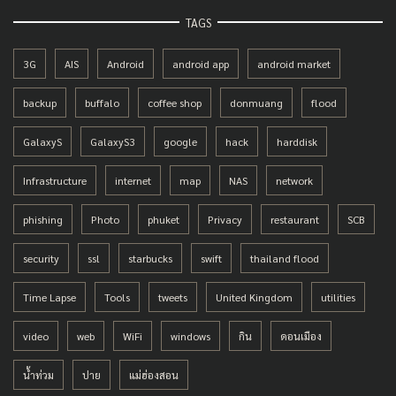
TAGS
3G
AIS
Android
android app
android market
backup
buffalo
coffee shop
donmuang
flood
GalaxyS
GalaxyS3
google
hack
harddisk
Infrastructure
internet
map
NAS
network
phishing
Photo
phuket
Privacy
restaurant
SCB
security
ssl
starbucks
swift
thailand flood
Time Lapse
Tools
tweets
United Kingdom
utilities
video
web
WiFi
windows
กิน
ดอนเมือง
น้ำท่วม
ปาย
แม่ฮ่องสอน