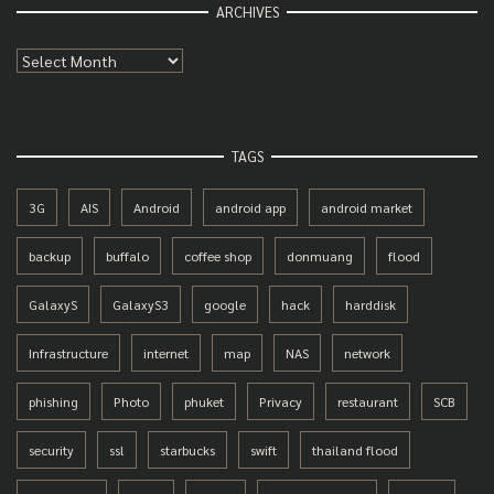
ARCHIVES
Archives
TAGS
3G
AIS
Android
android app
android market
backup
buffalo
coffee shop
donmuang
flood
GalaxyS
GalaxyS3
google
hack
harddisk
Infrastructure
internet
map
NAS
network
phishing
Photo
phuket
Privacy
restaurant
SCB
security
ssl
starbucks
swift
thailand flood