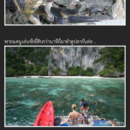
พายแคนูเล่นซักยี่สิบกว่านาทีก็มาดำดูปลากันต่อ ..