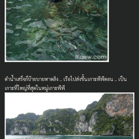
ดำน้ำเสร็จก็บ๊ายบายหาดลิง .. เรือไปส่งขึ้นเกาะพีพีดอน .. เป็น
เกาะที่ใหญ่ที่สุดในหมู่เกาะพีพี