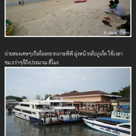
บ่ายสองเศษๆเรือก็ออกจากเกาะพีพี มุ่งหน้ากลับภูเก็ต ใช้เวลา
ชม.กว่าๆก็ถึงประมาณ สี่โมง