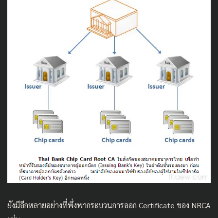
ยังมีอีกหลายอย่างที่พึ่งพากระบวนการออก Certificate ของ NRCA