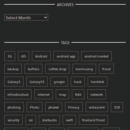
ARCHIVES
Archives
TAGS
3G
AIS
Android
android app
android market
backup
buffalo
coffee shop
donmuang
flood
GalaxyS
GalaxyS3
google
hack
harddisk
Infrastructure
internet
map
NAS
network
phishing
Photo
phuket
Privacy
restaurant
SCB
security
ssl
starbucks
swift
thailand flood