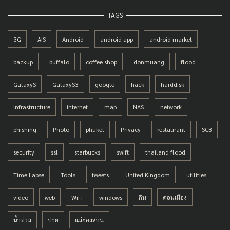
TAGS
3G
AIS
Android
android app
android market
backup
buffalo
coffee shop
donmuang
flood
GalaxyS
GalaxyS3
google
hack
harddisk
Infrastructure
internet
map
NAS
network
phishing
Photo
phuket
Privacy
restaurant
SCB
security
ssl
starbucks
swift
thailand flood
Time Lapse
Tools
tweets
United Kingdom
utilities
video
web
WiFi
windows
กิน
ดอนเมือง
น้ำท่วม
ปาย
แม่ฮ่องสอน