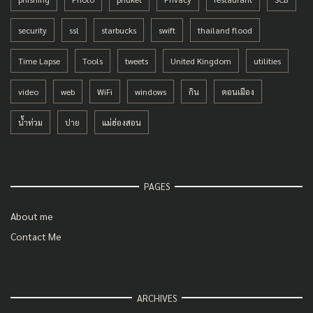
security
ssl
starbucks
swift
thailand flood
Time Lapse
Tools
tweets
United Kingdom
utilities
video
web
WiFi
windows
กิน
ดอนเมือง
น้ำท่วม
ปาย
แม่ฮ่องสอน
PAGES
About me
Contact Me
ARCHIVES