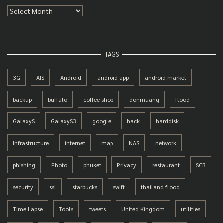
Archives
TAGS
3G
AIS
Android
android app
android market
backup
buffalo
coffee shop
donmuang
flood
GalaxyS
GalaxyS3
google
hack
harddisk
Infrastructure
internet
map
NAS
network
phishing
Photo
phuket
Privacy
restaurant
SCB
security
ssl
starbucks
swift
thailand flood
Time Lapse
Tools
tweets
United Kingdom
utilities