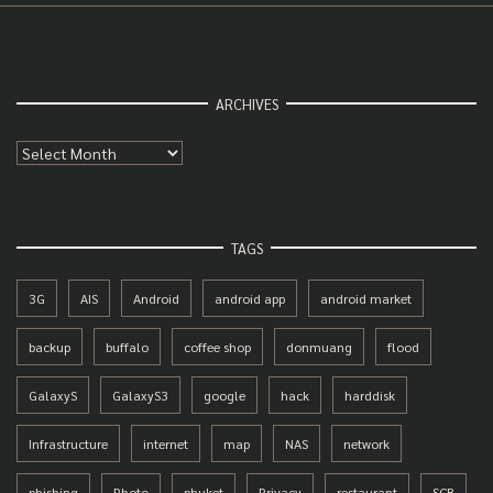
ARCHIVES
Archives
TAGS
3G
AIS
Android
android app
android market
backup
buffalo
coffee shop
donmuang
flood
GalaxyS
GalaxyS3
google
hack
harddisk
Infrastructure
internet
map
NAS
network
phishing
Photo
phuket
Privacy
restaurant
SCB