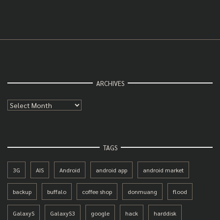
ARCHIVES
Archives
TAGS
3G
AIS
Android
android app
android market
backup
buffalo
coffee shop
donmuang
flood
GalaxyS
GalaxyS3
google
hack
harddisk