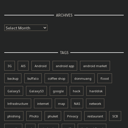
ARCHIVES
Archives
TAGS
3G
AIS
Android
android app
android market
backup
buffalo
coffee shop
donmuang
flood
GalaxyS
GalaxyS3
google
hack
harddisk
Infrastructure
internet
map
NAS
network
phishing
Photo
phuket
Privacy
restaurant
SCB