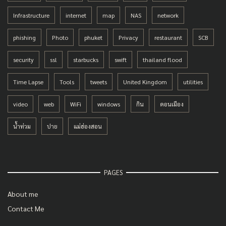
Infrastructure
internet
map
NAS
network
phishing
Photo
phuket
Privacy
restaurant
SCB
security
ssl
starbucks
swift
thailand flood
Time Lapse
Tools
tweets
United Kingdom
utilities
video
web
WiFi
windows
กิน
ดอนเมือง
น้ำท่วม
ปาย
แม่ฮ่องสอน
PAGES
About me
Contact Me