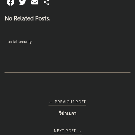
F
T
E
S
ac
wi
m
h
No Related Posts.
e
tt
ai
ar
b
er
l
e
o
social security
o
k
Post
PREVIOUS POST
←
วีซ่าเมกา
navigation
NEXT POST
→