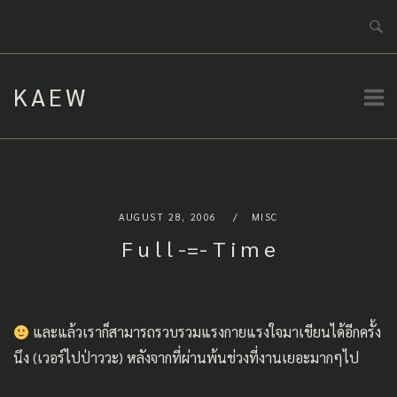
Skip
to
content
KAEW
AUGUST 28, 2006
MISC
F u l l -=- T i m e
และแล้วเราก็สามารถรวบรวมแรงกายแรงใจมาเขียนได้อีกครั้ง
นึง (เวอร์ไปป่าววะ) หลังจากที่ผ่านพ้นช่วงที่งานเยอะมากๆไป