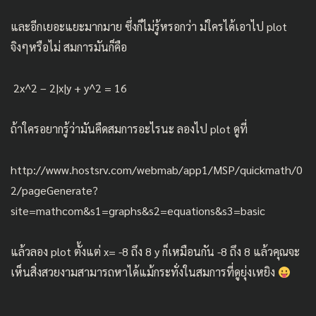
และอีกเยอะแยะมากมาย ซึ่งก็ไม่รู้หรอกว่า ม่ใครได้เอาไป plot
จิงๆหรือไม่ สมการมันก็คือ
2x^2 – 2|x|y + y^2 = 16
ถ้าใครอยากรู้ว่ามันคืดสมการอะไรนะ ลองไป plot ดูที่
http://www.hostsrv.com/webmab/app1/MSP/quickmath/0
2/pageGenerate?
site=mathcom&s1=graphs&s2=equations&s3=basic
แล้วลอง plot ตั้งแต่ x= -8 ถึง 8 y ก็เหมือนกัน -8 ถึง 8 แล้วคุณจะ
เห็นสิ่งสวยงามสามารถหาได้แม้กระทั่งในสมการที่ดูยุ่งเหยิง