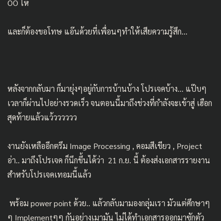
OO ให้
และก็ต้องขอโทษ แอ๊นด้วยที่เพื่อนๆทำให้เสียความรู้สึก…
หลังจากกลับมา ก็มายุ่งๆอยู่กับการบ้านบ้าง โปรเจคบ้าง… แป๊บๆ
เวลาก็ผ่านไปอย่างรวดเร็ว จนตอนนี้มาถึงช่วงที่กำลังจะเข้าสู่ เฮือก
สุดท้ายแล้วแว้วววววว
งานยังเหลืออีกตรึม Image Processing , คอมสีเขียว , Project
อ่า.. มาถึงโปรเจค ก็นึกขึ้นได้ว่า 21 ก.ย. นี้ ต้องส่งเอกสารรายงาน
สำหรับโปรเจคเทอมนี้แล้ว
พร้อม power point ด้วย.. แล้วกลับมามองกลุ่มเรา มัวแต่ศึกษาๆ
ๆ Implementๆๆ กันอย่างเมามัน ไม่ได้ทำเอกสารออกมาซักตัว