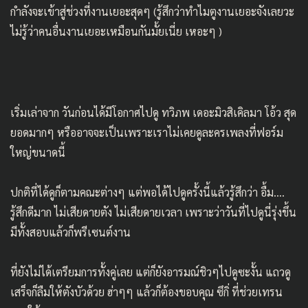
กำลังจะเข้าสู่ช่วงที่งานเยอะสุดๆ (รู้สึกว่าทำไมตูงานเยอะจังเลยวะ
ไม่รู้ว่าคนอื่นงานเยอะเหมือนกันมั้ยเนี่ย เหอะๆ )
เริ่มเล่าจาก วันก่อนได้มีโอกาศไปดู ทวิภพ เดอะมิวสิเคิลมา โอ้ว สุด
ยอดมากๆ หรืออาจจะเป็นเพราะเราไม่เคยดูละครเพลงที่ฟอร์ม
ใหญ่ขนาดนี้
ปกติที่ได้ดูก็ตามคณะต่างๆ แต่พอได้ไปดูครั้งนี้แล้วรู้สึกว่า อื้ม….
รู้สึกดีมาก ไม่เสียดายตัง ไม่เสียดายเวลา เพราะว่าวันที่ไปดูนี่รุ่งขึ้น
มีทั้งสอบแล้วก็พรีเซนต์งาน
ที่ยังไม่ได้เตรียมการทั้งคู่เลย แต่ก็ยังอารมณ์ชิวๆไปดูซะงั้น แถวดู
เสร็จก็ลืมให้ตังบัวด้วย ฮ่าๆๆ แล้วก็ต้องขอบคุณ ซึกิ่ ที่ช่วยเทรน