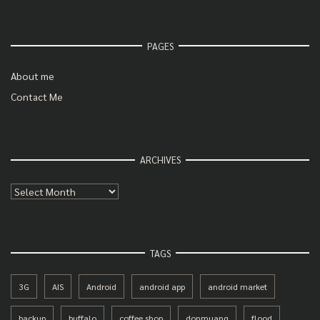
PAGES
About me
Contact Me
ARCHIVES
Archives
TAGS
3G
AIS
Android
android app
android market
backup
buffalo
coffee shop
donmuang
flood