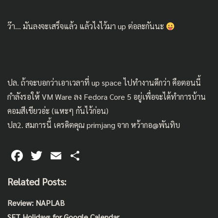
ว๊า… มันลงจะเสร็จแล้ว แล้วไงไว้มา up ต่อละกันนะ
ปล. ถ้าจะบอกว่าเอาเวลาที่ up space ไปทำงานดีกว่า คือตอนนี้
กำลังรอให้ VM Ware ลง Fedora Core 5 อยู่เพื่อจะได้ทำการบ้าน
คอมสีเขียวอ่ะ (แหะๆ กันไว้ก่อน)
ปล2. สมการนี้ เครดิตคุณ primjang จาก หว้ากอ@
พันทิบ
F
T
E
S
ac
wi
m
h
Related Posts:
e
tt
ai
ar
b
er
l
e
Review: NAPLAB
o
SET Holidays for Google Calendar