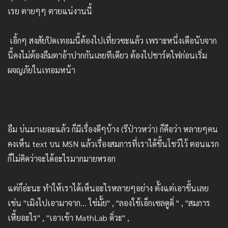
เรย ตายๆๆ ตายแน่งานนี้
เอิ้กๆ สงสัยปิดเทอมนี้ต้องไปเที่ยวซะแล้ว เพราะหนึ่งเดือนับจาก
นี้คงไม่ต้องลืมตาอ้าปากกันเลยทีเดียว ต้องไปชาร์ตไฟก่อนเริ่ม
ผจญภัยในเทอมหน้า
อืม บ่นมาเยอะแล้ว ก็มีเรื่องดีๆบ้าง (รึป่าวหว่า) ก็คือว่า หลายๆคน
คงเห็น text บน MSN แล้วเรื่องสมการที่เราได้ขึ้นโชว์ไว้ ตอนแรก
ก็ไม่คิดว่าจะได้อะไรมากมายหรอก
แต่ก็อ่ะนะ ทำให้เราได้เห็นอะไรหลายๆอย่าง ตั้งแต่เอาขึ้นเลย
เช่น "เมิงไปเอามาจาก… ใช่มั้ย" , "ลองใช้เอ็กเซลดูดิ่ " , "สมการ
เหี้ยอะไร" , "เอาเข้า MathLab ดิ่วะ" ,