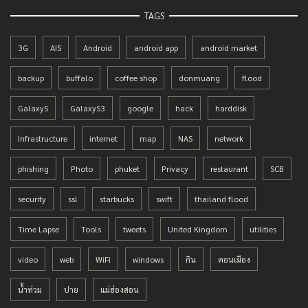
TAGS
3G
AIS
Android
android app
android market
backup
buffalo
coffee shop
donmuang
flood
GalaxyS
GalaxyS3
google
hack
harddisk
Infrastructure
internet
map
NAS
network
phishing
Photo
phuket
Privacy
restaurant
SCB
security
ssl
starbucks
swift
thailand flood
Time Lapse
Tools
tweets
United Kingdom
utilities
video
web
WiFi
windows
กิน
ดอนเมือง
น้ำท่วม
ปาย
แม่ฮ่องสอน