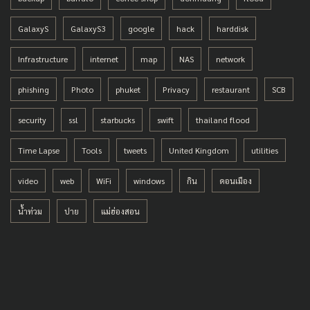
GalaxyS
GalaxyS3
google
hack
harddisk
Infrastructure
internet
map
NAS
network
phishing
Photo
phuket
Privacy
restaurant
SCB
security
ssl
starbucks
swift
thailand flood
Time Lapse
Tools
tweets
United Kingdom
utilities
video
web
WiFi
windows
กิน
ดอนเมือง
น้ำท่วม
ปาย
แม่ฮ่องสอน