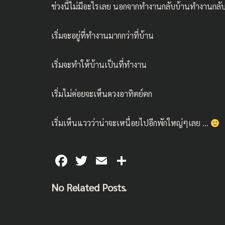
ช่วงนี้ไม่มีอะไรเลย นอกจากทำงานกลับบ้านทำงานกลั
เริ่มจะอยู่ที่ทำงานมากกว่าที่บ้าน
เริ่มจะทำให้บ้านเป็นที่ทำงาน
เริ่มไม่ค่อยจะเห็นดวงอาทิตย์ตก
เริ่มเห็นแววว่าน่าจะเหนื่อยไปอีกพักใหญ่ๆเลย …
F
T
E
S
ac
wi
m
h
No Related Posts.
e
tt
ai
ar
b
er
l
e
o