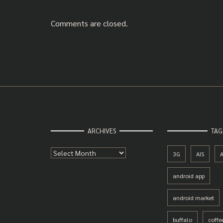
Comments are closed.
ARCHIVES
TAG
Archives
3G
AIS
A
android app
android market
buffalo
coffe