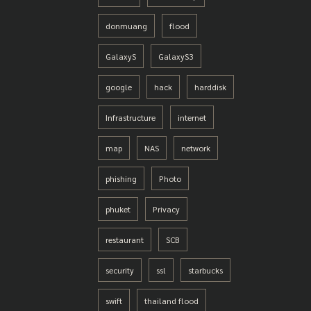
donmuang
flood
GalaxyS
GalaxyS3
google
hack
harddisk
Infrastructure
internet
map
NAS
network
phishing
Photo
phuket
Privacy
restaurant
SCB
security
ssl
starbucks
swift
thailand flood