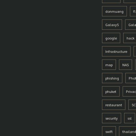
donmuang
f
GalaxyS
Gal
google
hack
Infrastructure
map
NAS
phishing
Pho
phuket
Priva
restaurant
SC
security
ssl
swift
thailand