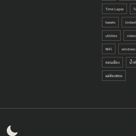
Time Lapse
T
tweets
Unite
utilities
video
WiFi
windows
ดอนเมือง
น้ำท
แม่ฮ่องสอน