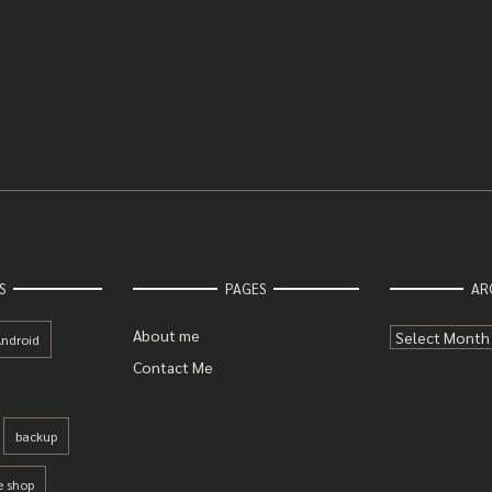
S
PAGES
AR
Archives
About me
ndroid
Contact Me
backup
e shop