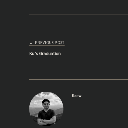
o
k
Post
PREVIOUS POST
←
Ku’s Graduation
navigation
Kaew