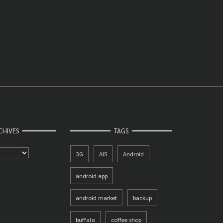
CHIVES
TAGS
3G
AIS
Android
android app
android market
backup
buffalo
coffee shop