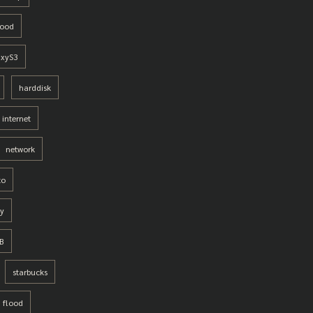
lood
axyS3
harddisk
internet
network
to
cy
B
starbucks
 flood