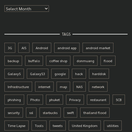
Archives
TAGS
3G
AIS
Android
android app
android market
backup
buffalo
coffee shop
donmuang
flood
GalaxyS
GalaxyS3
google
hack
harddisk
Infrastructure
internet
map
NAS
network
phishing
Photo
phuket
Privacy
restaurant
SCB
security
ssl
starbucks
swift
thailand flood
Time Lapse
Tools
tweets
United Kingdom
utilities