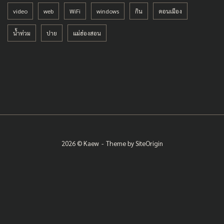
video
web
WiFi
windows
กิน
ดอนเมือง
น้ำท่วม
ปาย
แม่ฮ่องสอน
2026 © Kaew
Theme by
SiteOrigin