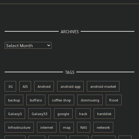
ARCHIVES
Archives
TAGS
3G
AIS
Android
android app
android market
backup
buffalo
coffee shop
donmuang
flood
GalaxyS
GalaxyS3
google
hack
harddisk
Infrastructure
internet
map
NAS
network