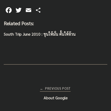
F
T
E
S
ac
wi
m
h
Related Posts:
e
tt
ai
ar
b
er
l
e
South Trip June 2010 : ขุนให้มั่น คั้นให้อ้วน
o
o
k
Post
PREVIOUS POST
←
About Google
navigation