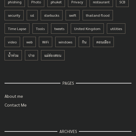
phishing
Photo
phuket
Privacy
restaurant
SCB
security
ssl
starbucks
swift
thailand flood
Time Lapse
Tools
tweets
United Kingdom
utilities
video
web
WiFi
windows
กิน
ดอนเมือง
น้ำท่วม
ปาย
แม่ฮ่องสอน
PAGES
About me
Contact Me
ARCHIVES