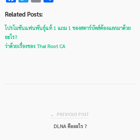
ac
wi
m
h
Related Posts:
e
tt
ai
ar
b
er
l
e
โปรโมชันแฟนพันธุ์แท้ 1 แถม 1 ของสตาร์บัคส์ต้องแลกมาด้วย
o
อะไร?
o
ว่าด้วยเรื่องของ Thai Root CA
k
Post
PREVIOUS POST
←
DLNA คืออะไร ?
navigation