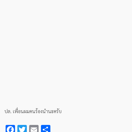
ปล. เพื่อนผมคนร้องนำนะครับ
F
T
E
S