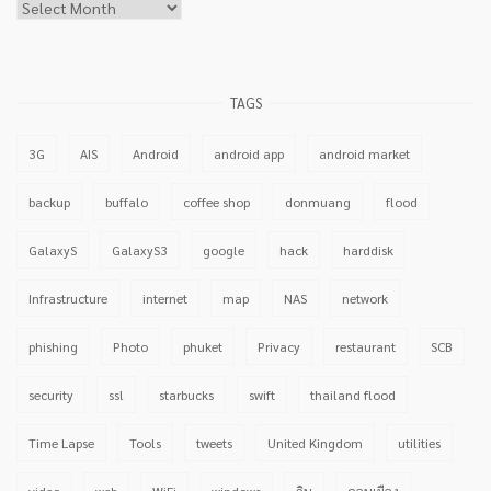
Archives
TAGS
3G
AIS
Android
android app
android market
backup
buffalo
coffee shop
donmuang
flood
GalaxyS
GalaxyS3
google
hack
harddisk
Infrastructure
internet
map
NAS
network
phishing
Photo
phuket
Privacy
restaurant
SCB
security
ssl
starbucks
swift
thailand flood
Time Lapse
Tools
tweets
United Kingdom
utilities
video
web
WiFi
windows
กิน
ดอนเมือง