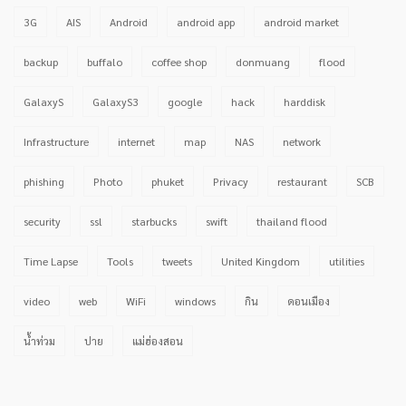
3G
AIS
Android
android app
android market
backup
buffalo
coffee shop
donmuang
flood
GalaxyS
GalaxyS3
google
hack
harddisk
Infrastructure
internet
map
NAS
network
phishing
Photo
phuket
Privacy
restaurant
SCB
security
ssl
starbucks
swift
thailand flood
Time Lapse
Tools
tweets
United Kingdom
utilities
video
web
WiFi
windows
กิน
ดอนเมือง
น้ำท่วม
ปาย
แม่ฮ่องสอน